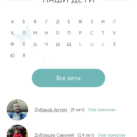
А
Б
В
Г
Д
Е
Ж
З
И
Й
К
Л
М
Н
О
П
Р
С
Т
У
Ф
Х
Ц
Ч
Ш
Щ
Ъ
Ы
Ь
Э
Ю
Я
Все дети
Дубаков Артем
(9 лет)
Уже помогли
Дубовцев Савелий
(14 лет)
Уже помогли