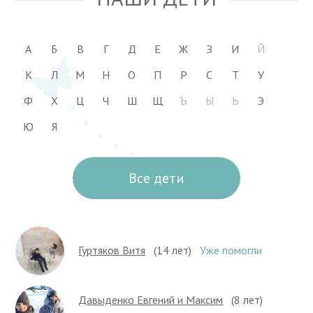
А
Б
В
Г
Д
Е
Ж
З
И
Й
К
Л
М
Н
О
П
Р
С
Т
У
Ф
Х
Ц
Ч
Ш
Щ
Ъ
Ы
Ь
Э
Ю
Я
Все дети
Гуртяков Витя
(14 лет)
Уже помогли
Давыденко Евгений и Максим
(8 лет)