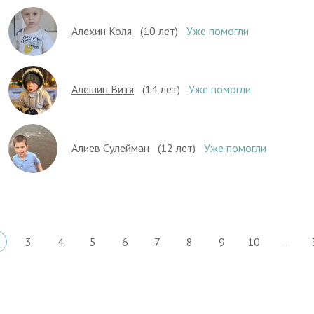
Алехин Коля
(10 лет)
Уже помогли
Алешин Витя
(14 лет)
Уже помогли
Алиев Сулейман
(12 лет)
Уже помогли
3
4
5
6
7
8
9
10
...