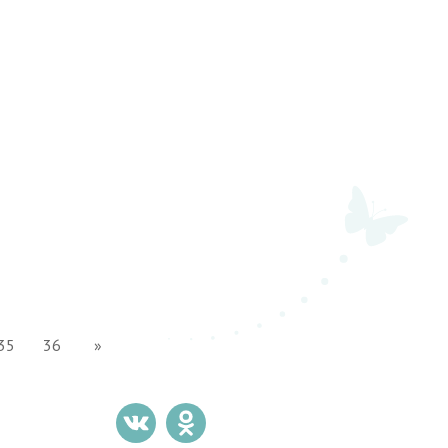
35
36
»