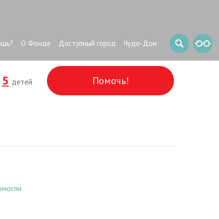
ощь?
О Фонде
Доступный город
Чудо-Дом
5
Помочь!
и
детей
омогли