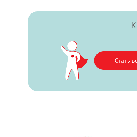
К
Стать в