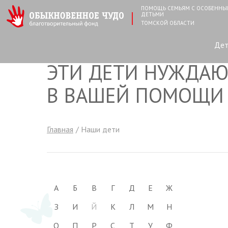
ПОМОЩЬ СЕМЬЯМ С ОСОБЕНН
ДЕТЬМИ
ТОМСКОЙ ОБЛАСТИ
Де
ЭТИ ДЕТИ НУЖДАЮ
В ВАШЕЙ ПОМОЩИ
Главная
Наши дети
А
Б
В
Г
Д
Е
Ж
З
И
Й
К
Л
М
Н
О
П
Р
С
Т
У
Ф