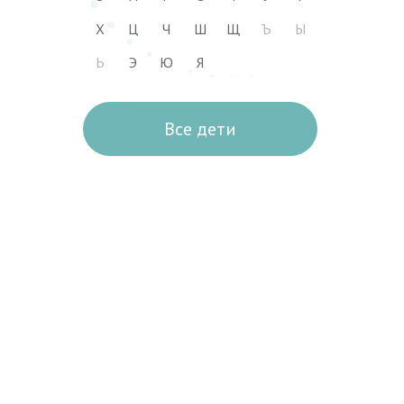
Х
Ц
Ч
Ш
Щ
Ъ
Ы
Ь
Э
Ю
Я
Все дети