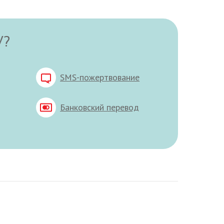
У?
SMS-пожертвование
Банковский перевод