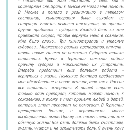
- Последние два года проходили у меня как в
кошмарном сне. Врачи в Томске не могли мне помочь.
В Москве я попала в реанимацию в тяжелом
состоянии, химиотерапия была выходом из
ситуации. Болезнь немного отступила, но пришли
другие проблемы - судороги. Каждый день ко мне
приезжала скорая, чтобы вернуть меня в сознание.
Мне было плохо... Три химиотерапии и ужасные
судороги... Множество разных препаратов, отмена ,
опять новые. Ничего не помогало. Судороги только
нарастали. Врачи в Германии помогли найти
причину судорог и максимально их устранить.
Впереди предстоит еще большая работа -
вернуться в жизнь. Немецкие доктора предлагают
мне обследование и новое лечение, так как в России
все варианты исчерпаны. В нашей стране есть
только один препарат, который может помочь, к
сожалению, я вхожу в тот процент людей и детей,
которым этот препарат не помогает. В Германии
препаратов больше, и вероятность моего
выздоровления выше. Прошу вас помочь вернуть мне
обычную жизнь! Все дети должны быть счастливы,
гулять, учится и не испытывать боль. Я очень хочу