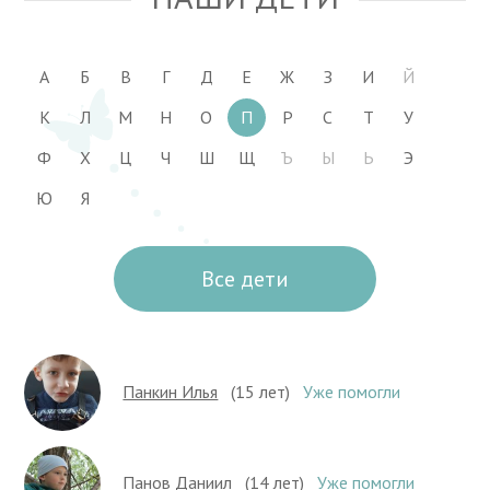
А
Б
В
Г
Д
Е
Ж
З
И
Й
К
Л
М
Н
О
П
Р
С
Т
У
Ф
Х
Ц
Ч
Ш
Щ
Ъ
Ы
Ь
Э
Ю
Я
Все дети
Панкин Илья
(15 лет)
Уже помогли
Панов Даниил
(14 лет)
Уже помогли