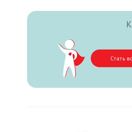
К
Стать в