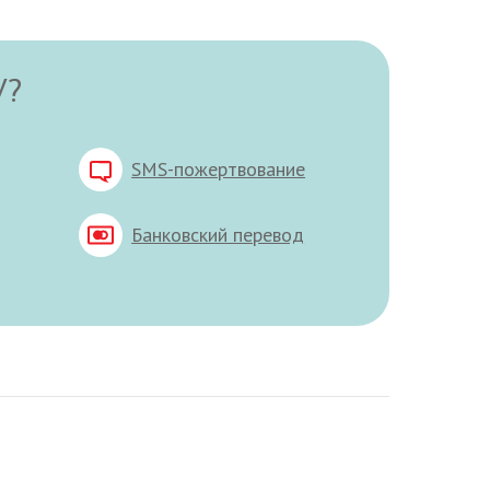
У?
SMS-пожертвование
Банковский перевод