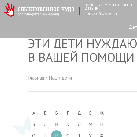
ПОМОЩЬ СЕМЬЯМ С ОСОБЕНН
ДЕТЬМИ
ТОМСКОЙ ОБЛАСТИ
Де
ЭТИ ДЕТИ НУЖДАЮ
В ВАШЕЙ ПОМОЩИ
Главная
Наши дети
А
Б
В
Г
Д
Е
Ж
З
И
Й
К
Л
М
Н
О
П
Р
С
Т
У
Ф