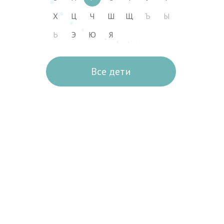
Х
Ц
Ч
Ш
Щ
Ъ
Ы
Ь
Э
Ю
Я
Все дети