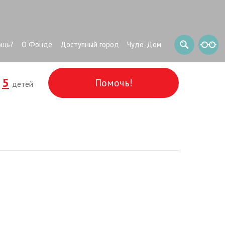
ощь?
О Фонде
Доступный город
Чудо-Дом
5
Помочь!
и
детей