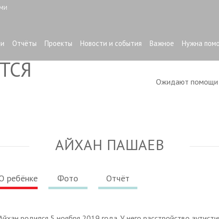
ЫМИ
ти
Отчёты
Проекты
Новости и события
Важное
Нужна пом
ТСЯ
Ожидают помощ
АЙХАН ПАШАЕВ
О ребёнке
Фото
Отчёт
Айхан родился 5 ноября 2019 года. У него расстройство аутисти