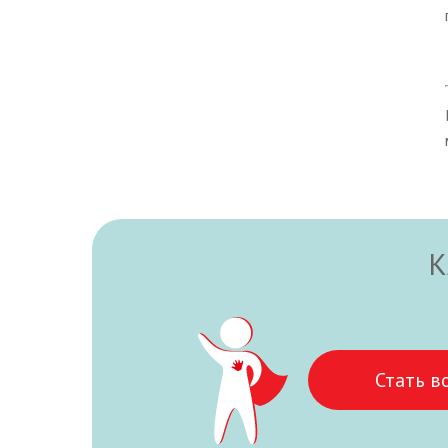
К
Стать в