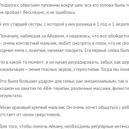
Родился с обвитием пуповины вокруг шеи: вся его голова была те
не пройдет бесследно, и не ошиблась.
У его старшей сестры, с которой у них разница в 1 год и 1 недел
Поначалу, наблюдая за Айханом, я надеялась, что все обойдетс
– очень контактный мальчик, любит смотреть в глаза, что не св
кормил меня с ложечки, начинал говорить. Его первые слова были: "м
Но в какой-то момент, и он начал деградировать, забыл, как де
вокализация – пение гласных звуков, стереотипии. Тогда мы поня
Это было большим ударом для семьи, как эмоциональным, так и
ходили на занятия по АВА-терапии, различные массажи, физиот
результаты.
Айхан красивый крепкий мальчик. Он очень хочет общаться с реб
отстает от своих сверстников.
Для того, чтобы помочь Айхану, необходимы регулярные интенс