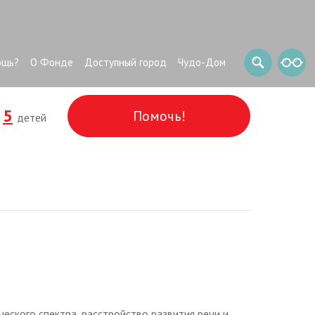
ощь?
О Фонде
Доступный город
Чудо-Дом
5
Помочь!
и
детей
ческого спектра, расстройство развития речи и