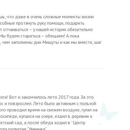
шь, что даже в очень сложные моменты жизни
особные протянуть руку помощи, подарить
ит отчаиваться – у нашей истории обязательно
Мы будем стараться – обещаем! А пока
 чем заполнены дни Мишуты и как мы вместе, шаг
га! Вот и закончилось лето 2017 года. За это
с и повзрослел. Лето было активным с пользой
ого проводил время на свежем воздухе, гулял на
осипеде, купался на озере, ездил в деревню к
етский сад, а после обеда ходил в “Центр
ла развития “Умничка”.