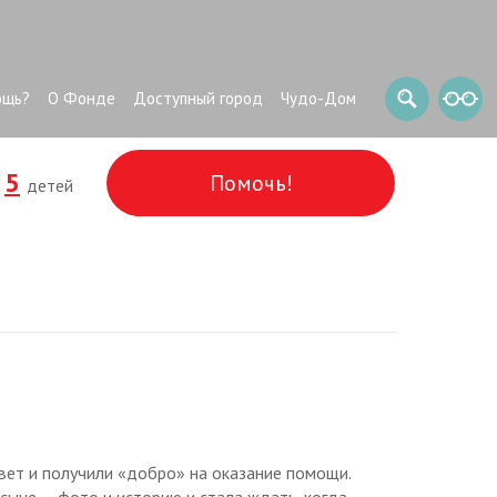
ощь?
О Фонде
Доступный город
Чудо-Дом
5
Помочь!
и
детей
вет и получили «добро» на оказание помощи.
сыне — фото и историю и стала ждать, когда