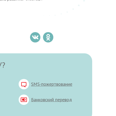
У?
SMS-пожертвование
Банковский перевод