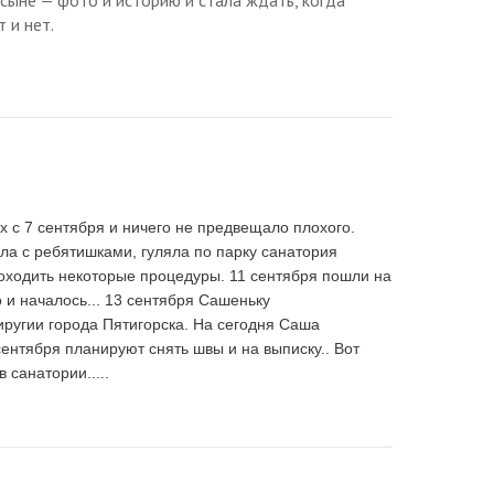
т и нет.
х с 7 сентября и ничего не предвещало плохого.
ала с ребятишками, гуляла по парку санатория
роходить некоторые процедуры. 11 сентября пошли на
о и началось... 13 сентября Сашеньку
ругии города Пятигорска. На сегодня Саша
сентября планируют снять швы и на выписку.. Вот
в санатории.....