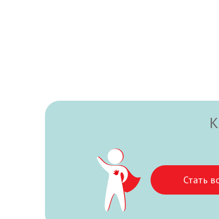
К
Стать в