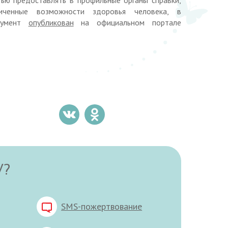
иченные возможности здоровья человека, в
окумент
опубликован
на официальном портале
У?
SMS-пожертвование