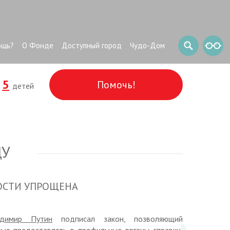
ощь?
О Фонде
Доступный город
Чудо-Дом
5
Помочь!
и
детей
ДУ
ОСТИ УПРОЩЕНА
адимир Путин
подписал закон, позволяющий
ью предоставлять в профильные органы справки,