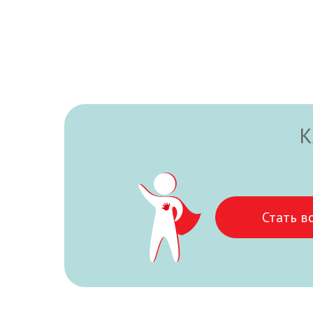
К
Стать в