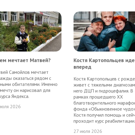
чем мечтает Матвей?
Костя Картопольцев иде
вперед
вей Самойлов мечтает
ажды оказаться рядом с
Костя Картопольцев с рожде
ными обитателями. Именно
живет с тяжелыми диагнозам
 мечту он нарисовал для
него ДЦП и гидроцефалия. В
курса Яндекса.
рамках прошедшего ХХ
благотворительного марафо
июля 2026
фонда «Обыкновенное чудо
Костя получил помощь и сей
проходит курс реабилитации..
27 июля 2026