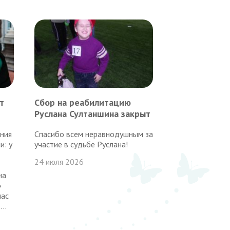
т
Сбор на реабилитацию
Руслана Султаншина закрыт
ния
Спасибо всем неравнодушным за
и: у
участие в судьбе Руслана!
24 июля 2026
на
»
час
..