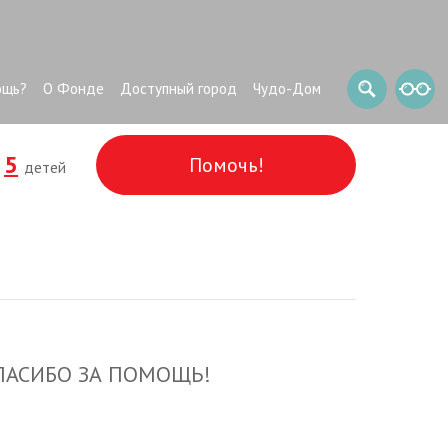
ощь?
О Фонде
Доступный город
Чудо-Дом
5
Помочь!
и
детей
ПАСИБО ЗА ПОМОЩЬ!