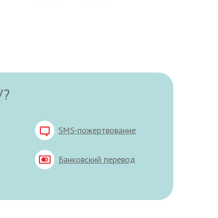
У?
SMS-пожертвование
Банковский перевод