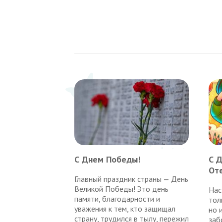
С Днем Победы!
С 
От
Главный праздник страны — День
Великой Победы! Это день
Нас
памяти, благодарности и
тол
уважения к тем, кто защищал
но 
страну, трудился в тылу, пережил
заб