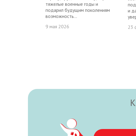
тяжелые военные годы и
под
подарил будущим поколениям
и д
возможность...
уве
9 мая 2026
23 
К