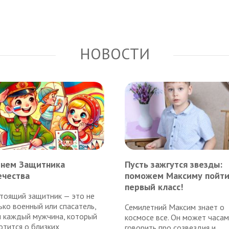
НОВОСТИ
Днем Защитника
Пусть зажгутся звезды:
ечества
поможем Максиму пойти
первый класс!
тоящий защитник — это не
ько военный или спасатель,
Семилетний Максим знает о
и каждый мужчина, который
космосе все. Он может часа
отится о близких,
говорить про созвездия и