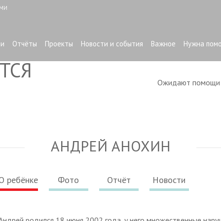
ЫМИ
ти
Отчёты
Проекты
Новости и события
Важное
Нужна пом
ТСЯ
Ожидают помощ
АНДРЕЙ АНОХИН
О ребёнке
Фото
Отчёт
Новости
Андрей родился 18 июня 2002 года, у него множественные нару