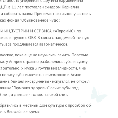
 отсталость умеренная с другими нарушениями
 ДЦП, в 11 лет поставлен синдром Карнелии
и собирать пазлы. Принимает активное участие в
бках фонда "Обыкновенное чудо".
НОЙ ИНДУСТРИИ И СЕРВИСА «АТпромИС» по
вею в группе с ОВЗ. В связи с пандемией точную
ть, всё продлевается автоматически.
тические, пока еще не научились лечить. Поэтому
ас у Андрея страшно разболелись зубы и сумму,
тоятельно. У мужа 3 группа инвалидности, я не
о полису зубы вылечить невозможно в Асино -
иент. Увидел инструменты - испугался, не открыл
линика "Гармония здоровья" лечит зубы под
лет, а дальше - только за свой счет.
обратились в местный дом культуры с просьбой об
го в ближайшее время.