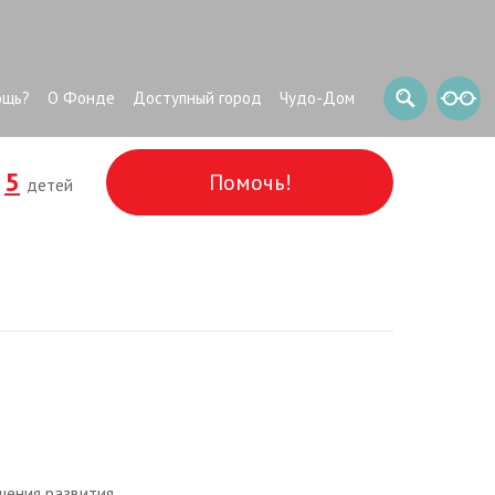
ощь?
О Фонде
Доступный город
Чудо-Дом
5
Помочь!
и
детей
шения развития