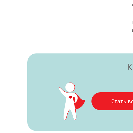
К
Стать в