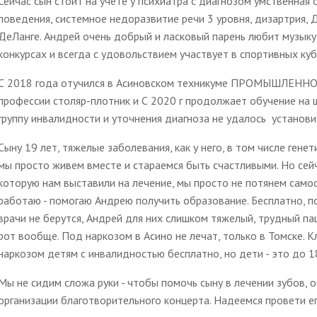
Сейчас сын стоит на учете у психиатра с диагнозом умственная
поведения, системное недоразвитие речи 3 уровня, дизартрия,
ДеЛанге. Андрей очень добрый и ласковый парень любит музыку 
конкурсах и всегда с удовольствием участвует в спортивных ку
С 2018 года отучился в Асиновском техникуме ПРОМЫШЛЕН
профессии столяр-плотник и С 2020 г продолжает обучение на ш
группу инвалидности и уточнения диагноза не удалось установи
Сыну 19 лет, тяжелые заболевания, как у него, в том числе гене
мы просто живем вместе и стараемся быть счастливыми. Но сейч
которую нам выставили на лечение, мы просто не потянем самос
работаю - помогаю Андрею получить образование. Бесплатно, п
врачи не берутся, Андрей для них слишком тяжелый, трудный пац
рот вообще. Под наркозом в Асино не лечат, только в Томске. К
наркозом детям с инвалидностью бесплатно, но дети - это до 18 
Мы не сидим сложа руки - чтобы помочь сыну в лечении зубов, 
организации благотворительного концерта. Надеемся провети е