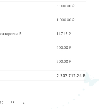
5 000.00
₽
1 000.00
₽
ксандровна Б.
117.43
₽
200.00
₽
200.00
₽
2 307 712.24
₽
52
53
»