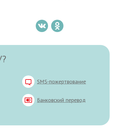
У?
SMS-пожертвование
Банковский перевод