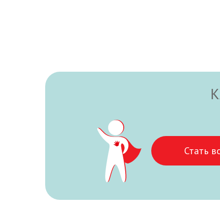
К
Стать в