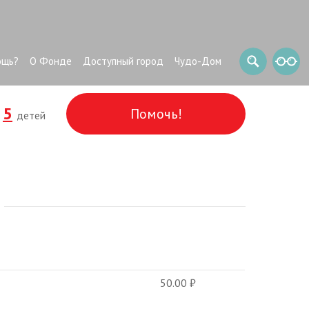
ощь?
О Фонде
Доступный город
Чудо-Дом
5
Помочь!
и
детей
50.00
₽