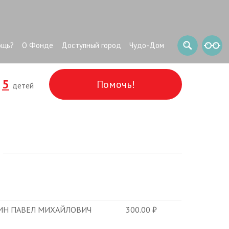
ощь?
О Фонде
Доступный город
Чудо-Дом
5
Помочь!
и
детей
ИН ПАВЕЛ МИХАЙЛОВИЧ
300.00
₽