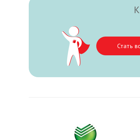
К
Стать в