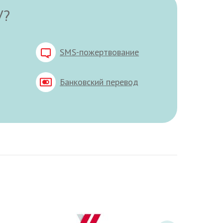
У?
SMS-пожертвование
Банковский перевод