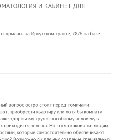
ОМАТОЛОГИЯ И КАБИНЕТ ДЛЯ
 открылась на Иркутском тракте, 78/6 на базе
ый вопрос остро стоит перед томичами:
ют, приобрести квартиру или хотя бы комнату
 Даже здоровому трудоспособному человеку в
 приходится нелегко. Но тогда каково же людям
остями, которые самостоятельно обеспечивают
нсию? Возможно ли для них создание специальных