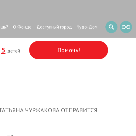
ощь?
О Фонде
Доступный город
Чудо-Дом
5
Помочь!
и
детей
АТЬЯНА ЧУРЖАКОВА ОТПРАВИТСЯ