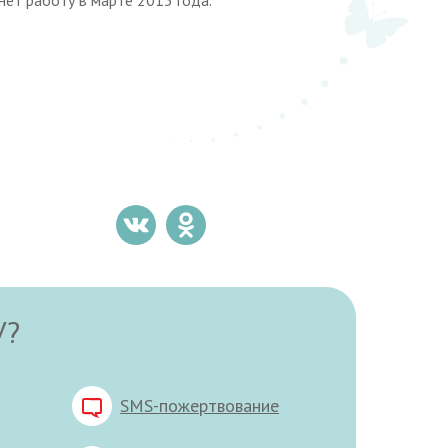
У?
SMS-пожертвование