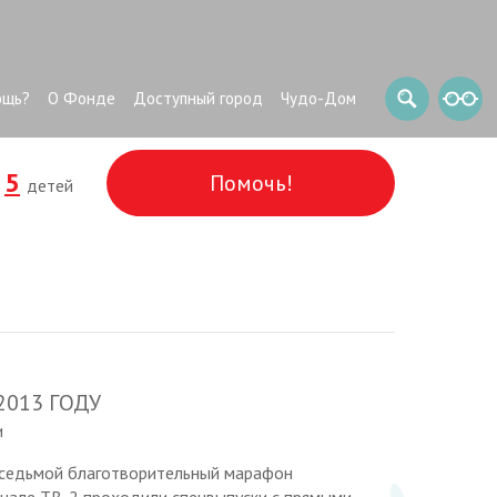
ощь?
О Фонде
Доступный город
Чудо-Дом
5
Помочь!
и
детей
013 ГОДУ
и
 седьмой благотворительный марафон
анале ТВ-2 проходили спецвыпуски с прямыми