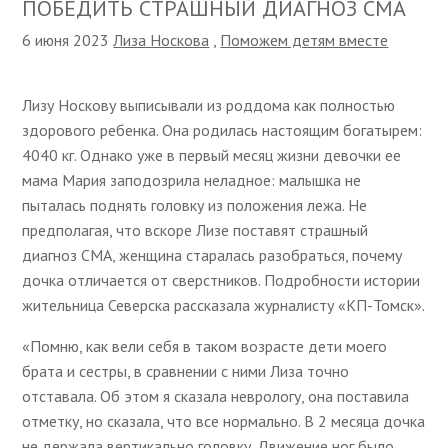
ПОБЕДИТЬ СТРАШНЫЙ ДИАГНОЗ СМА
6 июня 2023
Лиза Носкова
,
Поможем детям вместе
Лизу Носкову выписывали из роддома как полностью
здорового ребенка. Она родилась настоящим богатырем:
4040 кг. Однако уже в первый месяц жизни девочки ее
мама Мария заподозрила неладное: малышка не
пыталась поднять головку из положения лежа. Не
предполагая, что вскоре Лизе поставят страшный
диагноз СМА, женщина старалась разобраться, почему
дочка отличается от сверстников. Подробности истории
жительница Северска рассказала журналисту «КП-Томск».
«Помню, как вели себя в таком возрасте дети моего
брата и сестры, в сравнении с ними Лиза точно
отставала. Об этом я сказала неврологу, она поставила
отметку, но сказала, что все нормально. В 2 месяца дочка
не держала вертикально головку. Движение ног было