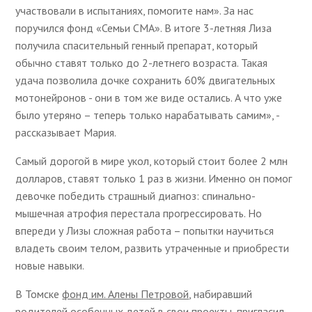
участвовали в испытаниях, помогите нам». За нас
поручился фонд «Семьи СМА». В итоге 3-летняя Лиза
получила спасительный генный препарат, который
обычно ставят только до 2-летнего возраста. Такая
удача позволила дочке сохранить 60% двигательных
мотонейронов - они в том же виде остались. А что уже
было утеряно – теперь только нарабатывать самим», -
рассказывает Мария.
Самый дорогой в мире укол, который стоит более 2 млн
долларов, ставят только 1 раз в жизни. Именно он помог
девочке победить страшный диагноз: спинально-
мышечная атрофия перестала прогрессировать. Но
впереди у Лизы сложная работа – попытки научиться
владеть своим телом, развить утраченные и приобрести
новые навыки.
В Томске
фонд им. Алены Петровой
, набиравший
родителей особенных детей в свои проекты, пригласил