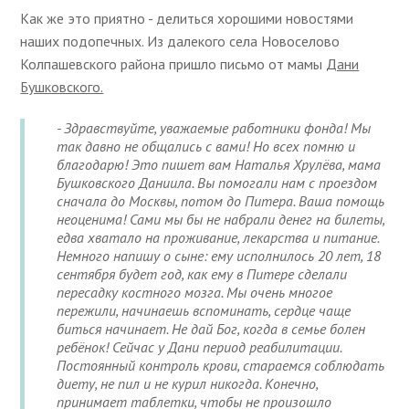
Как же это приятно - делиться хорошими новостями
наших подопечных. Из далекого села Новоселово
Колпашевского района пришло письмо от мамы
Дани
Бушковского.
- Здравствуйте, уважаемые работники фонда! Мы
так давно не общались с вами! Но всех помню и
благодарю! Это пишет вам Наталья Хрулёва, мама
Бушковского Даниила. Вы помогали нам с проездом
сначала до Москвы, потом до Питера. Ваша помощь
неоценима! Сами мы бы не набрали денег на билеты,
едва хватало на проживание, лекарства и питание.
Немного напишу о сыне: ему исполнилось 20 лет, 18
сентября будет год, как ему в Питере сделали
пересадку костного мозга. Мы очень многое
пережили, начинаешь вспоминать, сердце чаще
биться начинает. Не дай Бог, когда в семье болен
ребёнок! Сейчас у Дани период реабилитации.
Постоянный контроль крови, стараемся соблюдать
диету, не пил и не курил никогда. Конечно,
принимает таблетки, чтобы не произошло