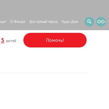
ощь?
О Фонде
Доступный город
Чудо-Дом
5
Помочь!
и
детей