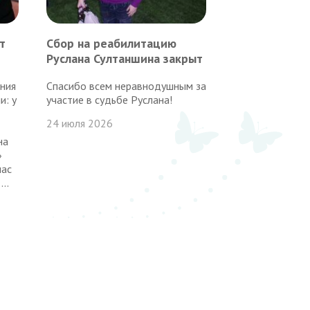
т
Сбор на реабилитацию
Руслана Султаншина закрыт
ния
Спасибо всем неравнодушным за
и: у
участие в судьбе Руслана!
24 июля 2026
на
»
час
..