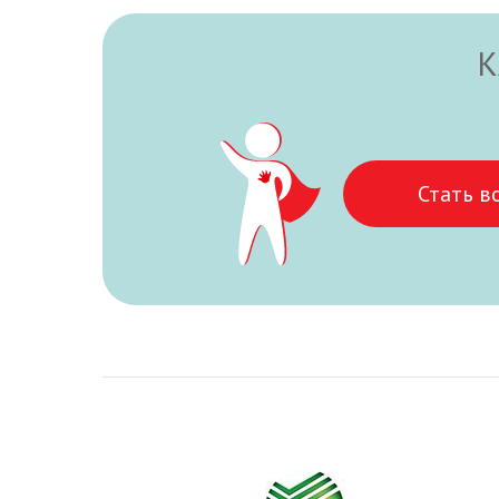
К
Стать в