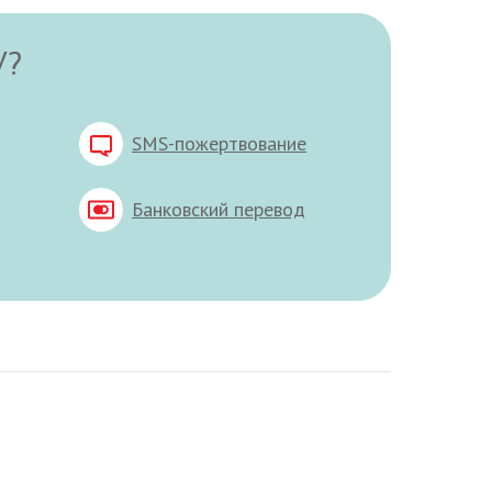
У?
SMS-пожертвование
Банковский перевод