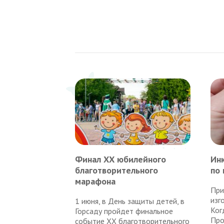
Финал ХХ юбилейного
Ин
благотворительного
по 
марафона
При
изг
1 июня, в День защиты детей, в
Ког
Горсаду пройдет финальное
Про
событие XX благотворительного