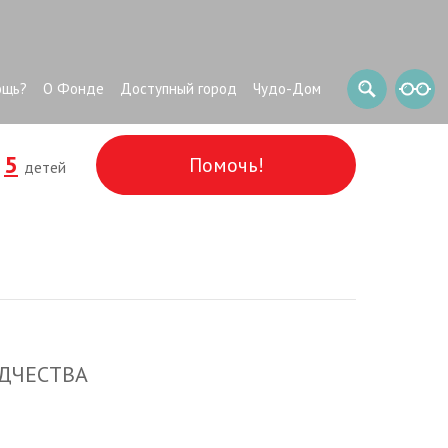
ощь?
О Фонде
Доступный город
Чудо-Дом
5
Помочь!
и
детей
ДЧЕСТВА