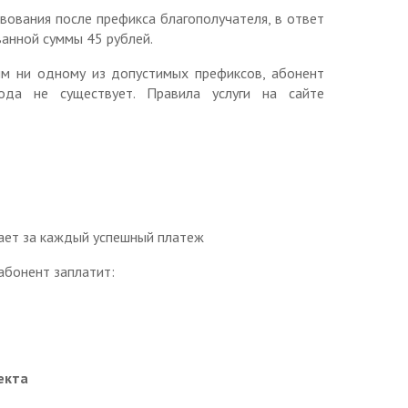
вования после префикса благополучателя, в ответ
анной суммы 45 рублей.
им ни одному из допустимых префиксов, абонент
ода не существует. Правила услуги на сайте
мает за каждый успешный платеж
 абонент заплатит:
екта