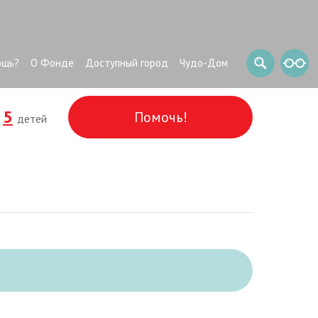
ощь?
О Фонде
Доступный город
Чудо-Дом
5
Помочь!
и
детей