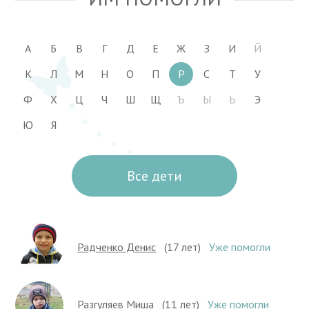
А
Б
В
Г
Д
Е
Ж
З
И
Й
К
Л
М
Н
О
П
Р
С
Т
У
Ф
Х
Ц
Ч
Ш
Щ
Ъ
Ы
Ь
Э
Ю
Я
Все дети
Радченко Денис
(17 лет)
Уже помогли
Разгуляев Миша
(11 лет)
Уже помогли