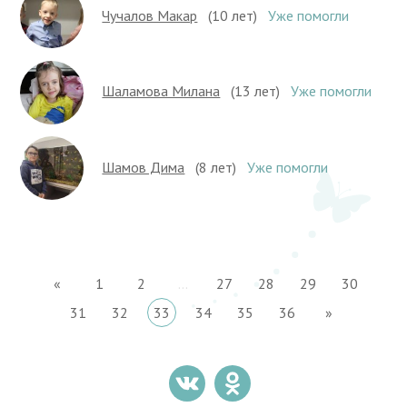
Чучалов Макар
(10 лет)
Уже помогли
Шаламова Милана
(13 лет)
Уже помогли
Шамов Дима
(8 лет)
Уже помогли
«
1
2
...
27
28
29
30
31
32
33
34
35
36
»