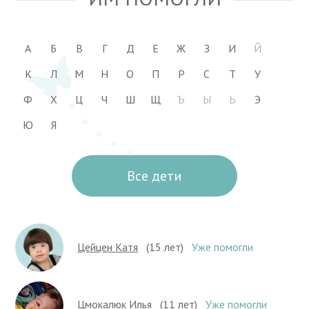
А
Б
В
Г
Д
Е
Ж
З
И
Й
К
Л
М
Н
О
П
Р
С
Т
У
Ф
Х
Ц
Ч
Ш
Щ
Ъ
Ы
Ь
Э
Ю
Я
Все дети
Цейцен Катя
(15 лет)
Уже помогли
Цмокалюк Илья
(11 лет)
Уже помогли