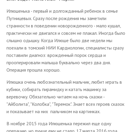
Илюшенька - первый и долгожданный ребенок в семье
Путницевых. Сразу после рождения мы заметили
странности в поведении новорожденного - мало кушал,
практически не двигался и совсем не плакал. Иногда было
слышно одышку. Когда Илюше было две недели мы
поехали в томский НИИ Кардиологии, специалисты сразу
поставили диагноз: врожденный порок сердца и
прооперировали малыша буквально через два дня.
Операция прошла хорошо.
Илюшка очень любознательный мальчик, любит играть в
кубики, собирать пирамидку и катать машинку за
веревочку. Обязательно читаем на ночь сказки -
"Айболита", "Колобка", "Теремок". Знает всех героев сказок
и показывает на них пальчиком на картинках.
В ноябре 2015 года Илюшенька пережил еще одну
операцию, но лучше ему не стало. 17 марта 2016 года