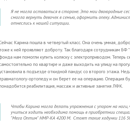
Я не могла оставаться в стороне. Это мои двоюродные сест
смогла вернуть девочек в семью, оформить опеку. Админис
отнеслись к нашей ситуации.
Сейчас Карина пошла в четвертый класс. Она очень умная, доб
тоже к ней проявляют доброту. Так благодаря сотрудникам БФ "
фонда нам помогли купить коляску с электроприводом. Теперь с
самостоятельно по квартире и даже выходить на улицу на прогул
установила в подъезде откидной пандус со второго этажа. Неда
травматологу-ортопеду и он берет ее на операцию. Операция бу
понадобится реабилитация, массаж и активные занятия ЛФК.
Чтобы Карина могла делать упражнения с упором на ноги,
учиться ходить необходима помощь в приобретнии специа
"Мега Оптим" НМР-КА 4200 М. Стоят такие ходунки 116 50