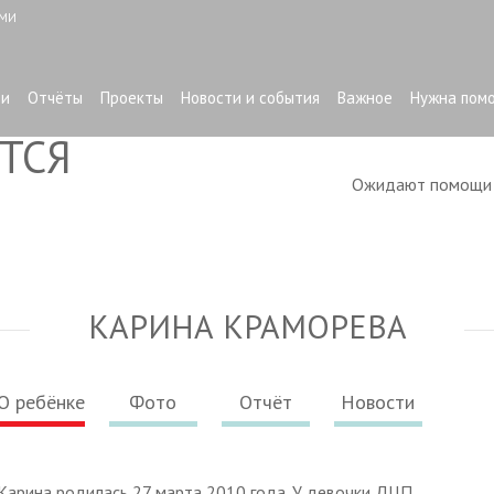
ЫМИ
ти
Отчёты
Проекты
Новости и события
Важное
Нужна пом
ТСЯ
Ожидают помощ
КАРИНА КРАМОРЕВА
О ребёнке
Фото
Отчёт
Новости
Карина родилась 27 марта 2010 года. У девочки ДЦП