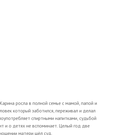
Карина росла в полной семье с мамой, папой и
еловек который заботился, переживал и делал
злоупотребляет спиртными напитками, судьбой
ит и о детях не вспоминает. Целый год две
тношении матери шёл суд.