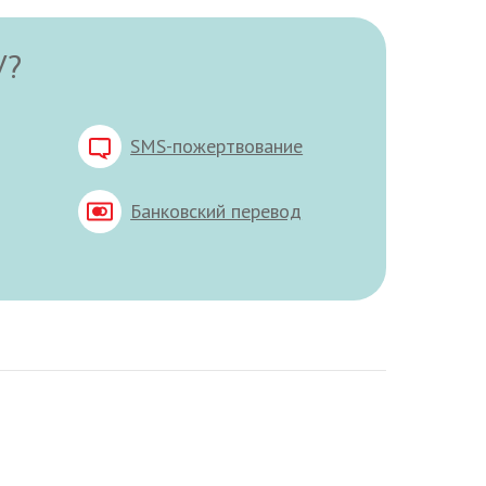
У?
SMS-пожертвование
Банковский перевод