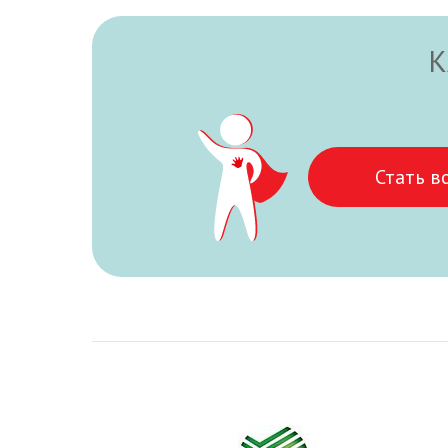
К
Стать в