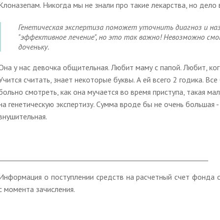
Клоназепам. Никогда мы не знали про такие лекарства, но дело в
Генетическая экспертиза поможет уточнить диагноз и на
"эффективное лечение", но это так важно! Невозможно см
доченьку.
Она у нас девочка общительная. Любит маму с папой. Любит, ког
Учится считать, знает некоторые буквы. А ей всего 2 годика. Вс
больно смотреть, как она мучается во время приступа, такая ма
на генетическую экспертизу. Сумма вроде бы не очень большая -
внушительная.
_____________________________________________________________
Информация о поступлении средств на расчетный счет фонда о
с момента зачисления.