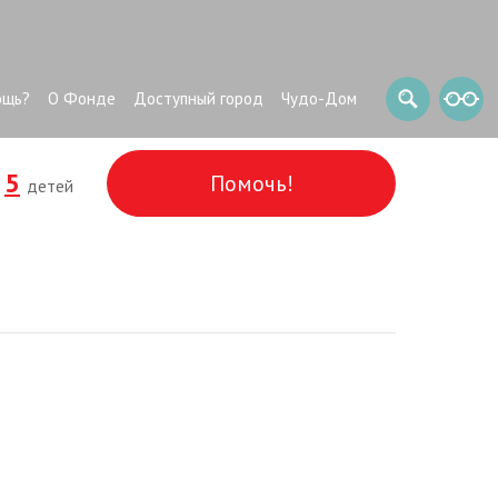
ощь?
О Фонде
Доступный город
Чудо-Дом
5
Помочь!
и
детей