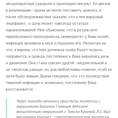
неоднократные судороги и произошел инсульт. Ее увезли
в реанимацию - врачи не могли поставить диагноз, и
после обследования мне сказали, что у нее вирусный
энцефалит, и дочь может навсегда остаться
парализованной. Мне обьяснили, что в результате
перенесенного мононуклеоза, имммунитет у Вики ослаб,
инфекция проникла в мозг и поразила его. Несмотря на
это, я верила, что моя доченька снова будет ходить,
поправится, и правда, постепенно к Вике вернулась речь
и движения. Она стала совсем другой - медлительной и
не такой как раньше, но для любой мамы главное, чтоб ее
дитя было живым. Врачи говорили, что это последствия
тяжелой инфекции и, возможно, постепенно Вика
восстановится.
Через полгода начались приступы эпилепсии с
нарушением дыхания. Главным детским
внештатным неврологом г. Томска Краевой Л.С. был
выставлен диагноз - симптоматическая эпилепсия