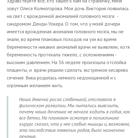
Здравствуйте все, кто зашел к нам на страничку, меня
зовут Олеся Колмогорова. Моя дочь Виктория появилась
на свет с врожденной аномалией головного мозга -
синдромом Денди-Уокера. О том, что у моей дочери
имеется врожденная аномалия головного мозга, мы не
знали, во время плановых походов на узи во время
беременности никаких аномалий врачи не выявляли, хотя
беременность протекала тяжело, с осложнениями -
высоким давлением. На 36 неделе произошла отслойка
плаценты, и врачи решили сделать экстренное кесарево
сечение. Вика родилась немного недоношенной и с
огромным желанием жить.
Наша девочка росла слабенькой, отставала в
физическом развитии. Мы пытались выяснить,
почему наша доченька не начала ходить в годик, как
все детки. На плановом осмотре в поликлинике
хирург сказал, что у нее слабые мышцы и, возможно,
это последствия тяжелых родов, было назначено
лечение.