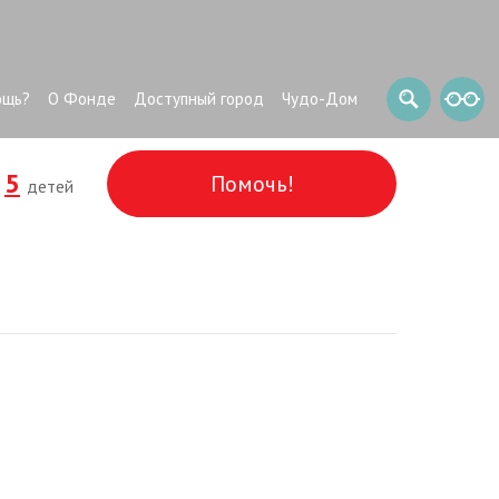
ощь?
О Фонде
Доступный город
Чудо-Дом
5
Помочь!
и
детей