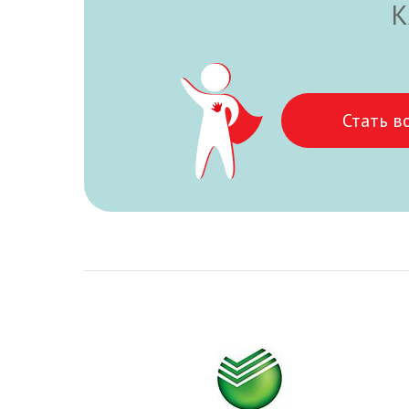
К
Стать в