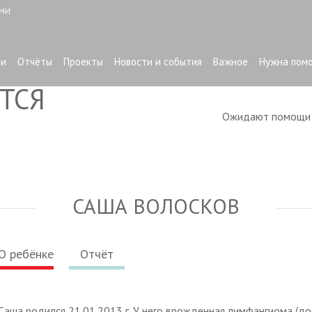
ЫМИ
ти
Отчёты
Проекты
Новости и события
Важное
Нужна пом
ТСЯ
Ожидают помощ
САША ВОЛОСКОВ
О ребёнке
Отчёт
Саша родился 21.01.2013 г. У него врожденная лимфангиома (до