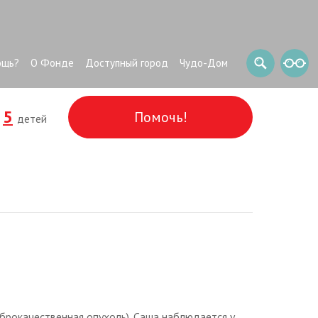
ощь?
О Фонде
Доступный город
Чудо-Дом
5
Помочь!
и
детей
брокачественная опухоль). Саша наблюдается у