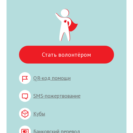
Стать волонтёром
QR-код помощи
SMS-пожертвование
Кубы
Банковский перевод