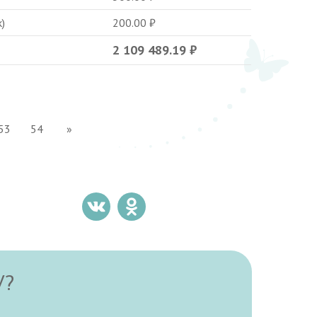
)
200.00
₽
2 109 489.19
₽
53
54
»
У?