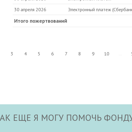
30 апреля 2026
Электронный платеж (Сбербанк
Итого пожертвований
3
4
5
6
7
8
9
10
...
АК ЕЩЕ Я МОГУ ПОМОЧЬ ФОНД