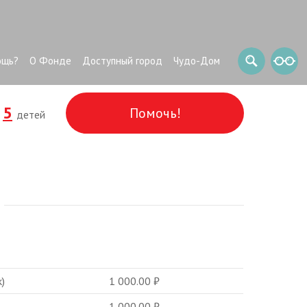
ощь?
О Фонде
Доступный город
Чудо-Дом
5
Помочь!
и
детей
)
1 000.00
₽
1 000.00
₽