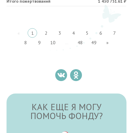
Итого пожертвований
1 430 751.61
₽
«
1
2
3
4
5
6
7
8
9
10
...
48
49
»
КАК ЕЩЕ Я МОГУ
ПОМОЧЬ ФОНДУ?