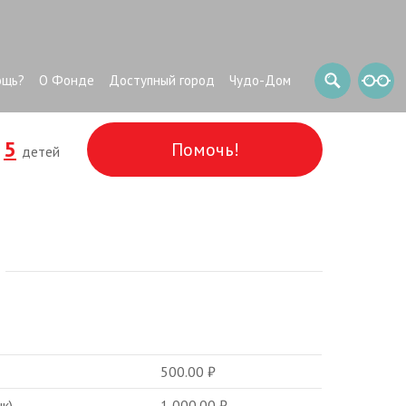
ощь?
О Фонде
Доступный город
Чудо-Дом
5
Помочь!
и
детей
500.00
₽
к)
1 000.00
₽