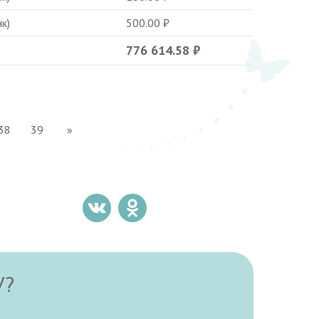
к)
500.00
₽
776 614.58
₽
38
39
»
У?