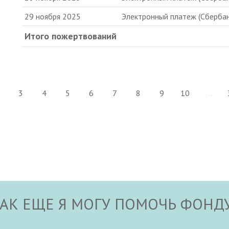
29 ноября 2025
Электронный платеж (Сбербан
Итого пожертвований
3
4
5
6
7
8
9
10
...
АК ЕЩЕ Я МОГУ ПОМОЧЬ ФОНД