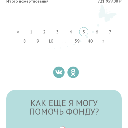
Итого пожертвований
721 959.00
₽
«
1
2
3
4
5
6
7
8
9
10
...
39
40
»
КАК ЕЩЕ Я МОГУ
ПОМОЧЬ ФОНДУ?