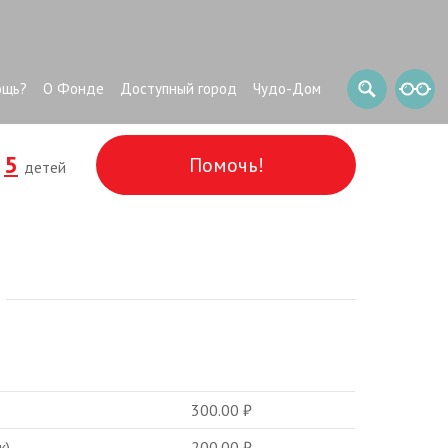
ощь?
О Фонде
Доступный город
Чудо-Дом
5
Помочь!
и
детей
300.00
₽
к)
200.00
₽