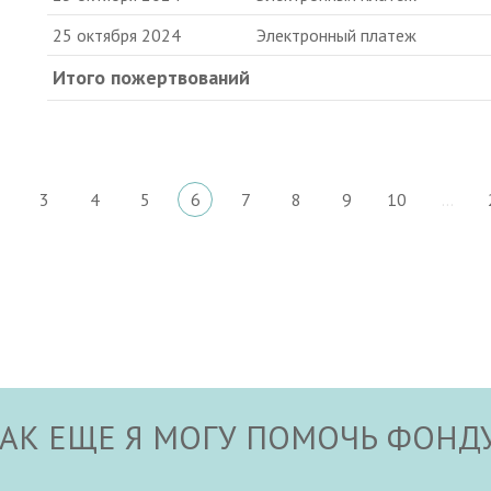
25 октября 2024
Электронный платеж
Итого пожертвований
3
4
5
6
7
8
9
10
...
АК ЕЩЕ Я МОГУ ПОМОЧЬ ФОНД