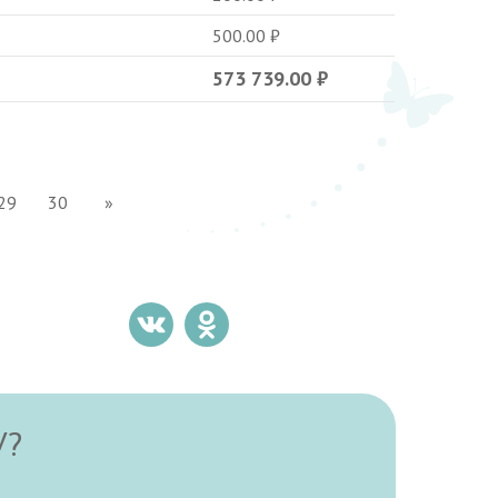
500.00
₽
573 739.00
₽
29
30
»
У?