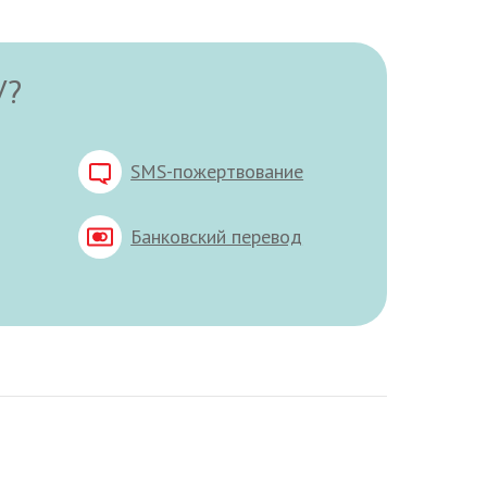
У?
SMS-пожертвование
Банковский перевод