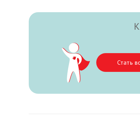
К
Стать в