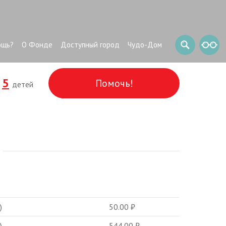
ощь?
О Фонде
Доступный город
Чудо-Дом
5
Помочь!
и
детей
)
50.00
₽
)
544.00
₽